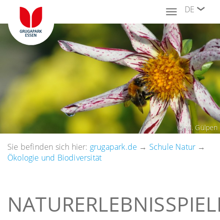
DE
Toggle
navigation
© M. Gülpen
Sie befinden sich hier:
grugapark.de
→
Schule Natur
→
Ökologie und Biodiversität
NATURERLEBNISSPIEL