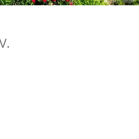
© H. Heger
V.