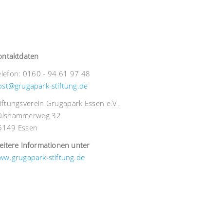
ontaktdaten
elefon: 0160 - 94 61 97 48
ost@grugapark-stiftung.de
tiftungsverein Grugapark Essen e.V.
ülshammerweg 32
5149 Essen
eitere Informationen unter
ww.grugapark-stiftung.de