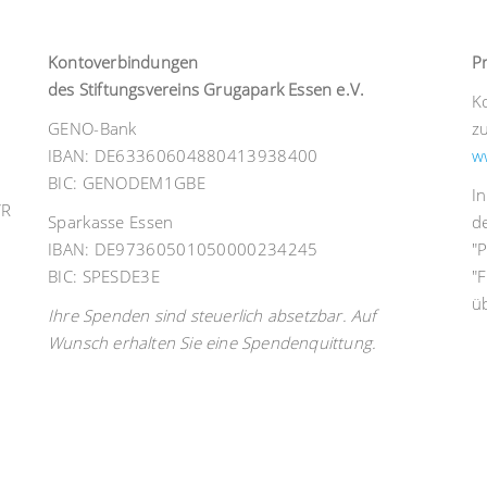
Kontoverbindungen
P
des Stiftungsvereins Grugapark Essen e.V.
K
GENO-Bank
z
IBAN: DE63360604880413938400
w
BIC: GENODEM1GBE
I
VR
Sparkasse Essen
d
IBAN: DE97360501050000234245
"
BIC: SPESDE3E
"F
ü
Ihre Spenden sind steuerlich absetzbar. Auf
Wunsch erhalten Sie eine Spendenquittung.