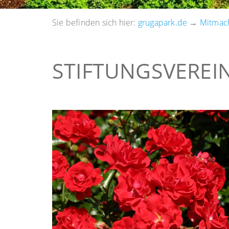
Sie befinden sich hier:
grugapark.de
→
Mitmac
STIFTUNGSVEREIN