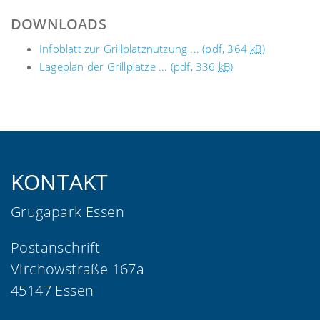
DOWNLOADS
Infoblatt zur Grillplatznutzung ... (pdf, 364
kB
)
Lageplan der Grillplätze ... (pdf, 336
kB
)
KONTAKT
Grugapark Essen
Postanschrift
Virchowstraße 167a
45147 Essen