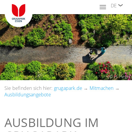
DE
Toggle
navigation
© H. Heger
Sie befinden sich hier:
grugapark.de
→
Mitmachen
→
Ausbildungsangebote
AUSBILDUNG IM