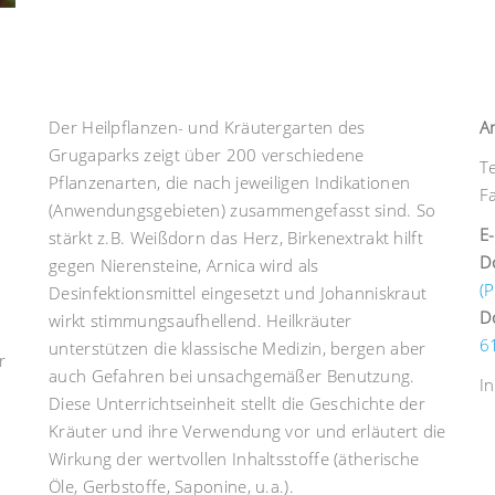
Der Heilpflanzen- und Kräutergarten des
A
Grugaparks zeigt über 200 verschiedene
T
Pflanzenarten, die nach jeweiligen Indikationen
F
(Anwendungsgebieten) zusammengefasst sind. So
E-
stärkt z.B. Weißdorn das Herz, Birkenextrakt hilft
D
gegen Nierensteine, Arnica wird als
(P
Desinfektionsmittel eingesetzt und Johanniskraut
D
wirkt stimmungsaufhellend. Heilkräuter
6
unterstützen die klassische Medizin, bergen aber
r
auch Gefahren bei unsachgemäßer Benutzung.
I
r
Diese Unterrichtseinheit stellt die Geschichte der
Kräuter und ihre Verwendung vor und erläutert die
Wirkung der wertvollen Inhaltsstoffe (ätherische
Öle, Gerbstoffe, Saponine, u.a.).