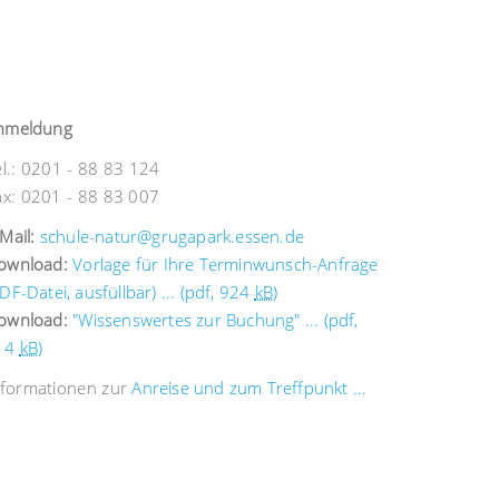
nmeldung
el.: 0201 - 88 83 124
ax: 0201 - 88 83 007
Mail:
schule-natur@grugapark.essen.de
ownload:
Vorlage für Ihre Terminwunsch-Anfrage
DF-Datei, ausfüllbar) ... (pdf, 924
kB
)
ownload:
"Wissenswertes zur Buchung" ... (pdf,
14
kB
)
nformationen zur
Anreise und zum Treffpunkt ...