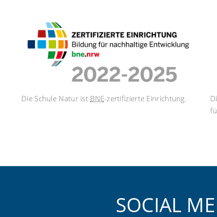
Die Schule Natur ist
BNE
-zertifizierte Einrichtung.
D
f
SOCIAL ME