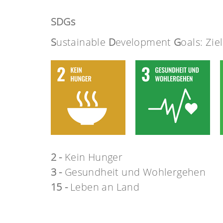
SDGs
S
ustainable
D
evelopment
G
oals: Zie
2 -
Kein Hunger
3 -
Gesundheit und Wohlergehen
15 -
Leben an Land