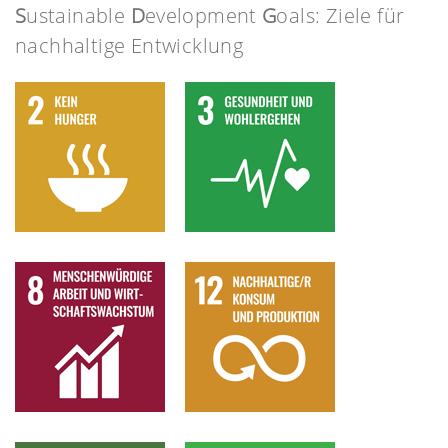
S
ustainable
D
evelopment
G
oals: Ziele für
nachhaltige Entwicklung