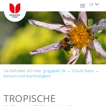
DE
Toggle
navigation
© M. Gülpen
Sie befinden sich hier:
grugapark.de
→
Schule Natur
→
Konsum und Nachhaltigkeit
TROPISCHE