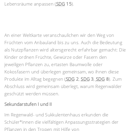
Lebensräume anpassen (
SDG
15
).
An einer Weltkarte veranschaulichen wir den Weg von
Früchten vom Anbauland bis zu uns. Auch die Bedeutung
als Nutzpflanzen wird altersgerecht erfahrbar gemacht: Die
Kinder ordnen Früchte, Gewürze oder Fasern den
jeweiligen Pflanzen zu, ertasten Baumwolle oder
Kokosfasern und überlegen gemeinsam, wo ihnen diese
Produkte im Alltag begegnen (
SDG
2
,
SDG
3
,
SDG
8
). Zum
Abschluss wird gemeinsam überlegt, warum Regenwälder
geschützt werden müssen.
Sekundarstufen I und II
Im Regenwald- und Sukkulentenhaus erkunden die
Schüler*innen die vielfältigen Anpassungsstrategien der
Pflanzen in den Tropen mit Hilfe von