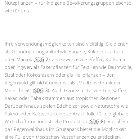
Nutzpflanzen – für indigene Bevölkerungsgruppen ebenso
wie für uns.
Ihre Verwendungsmöglichkeiten sind vielfältig: Sie dienen
als Grundnahrungsmittel wie Banane, Kokosnuss, Taro
oder Maniok (
SDG
2
), als Gewürze wie Pfeffer, Kurkuma
oder Ingwer, als Faserpflanzen für Textilien wie Baumwolle,
Sisal oder Kokosfasern oder als Heilpflanzen – der
Regenwald gilt nicht umsonst als „Medizinschrank der
Menschheit“ (
SDG
3
). Auch Genussmittel wie Tee, Kaffee,
Kakao oder Tabak stammen aus tropischen Regionen.
Darüber hinaus spielen Edelhölzer sowie Naturstoffe wie
Palmöl oder Kautschuk eine zentrale Rolle für die globale
Wirtschaft und industrielle Produktion (
SDG
8
). Vor allem
das Regenwaldhaus im Grugapark bietet die Möglichkeit
eine Fülle von tropischen Nutzpflanzen zu entdecken.