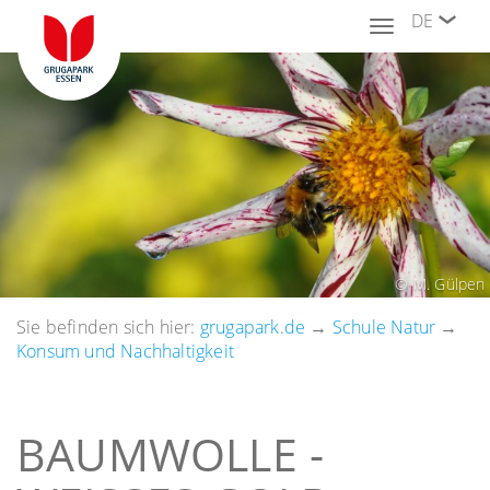
DE
Toggle
navigation
© M. Gülpen
Sie befinden sich hier:
grugapark.de
→
Schule Natur
→
Konsum und Nachhaltigkeit
BAUMWOLLE -