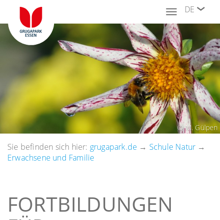
DE
Toggle
navigation
© M. Gülpen
Sie befinden sich hier:
grugapark.de
→
Schule Natur
→
Erwachsene und Familie
FORTBILDUNGEN